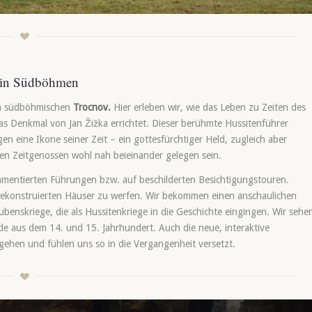
v in Südböhmen
m südböhmischen
Trocnov.
Hier erleben wir, wie das Leben zu Zeiten des
s Denkmal von Jan Žižka errichtet. Dieser berühmte Hussitenführer
 eine Ikone seiner Zeit – ein gottesfürchtiger Held, zugleich aber
n Zeitgenossen wohl nah beieinander gelegen sein.
mentierten Führungen bzw. auf beschilderten Besichtigungstouren.
r rekonstruierten Häuser zu werfen. Wir bekommen einen anschaulichen
benskriege, die als Hussitenkriege in die Geschichte eingingen. Wir sehe
 aus dem 14. und 15. Jahrhundert. Auch die neue, interaktive
ntgehen und fühlen uns so in die Vergangenheit versetzt.