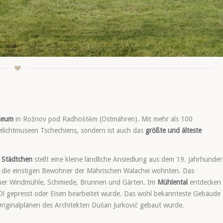
useum
in Rožnov pod Radhoštěm (Ostmähren). Mit mehr als 100
ilichtmuseen Tschechiens, sondern ist auch das
größte und älteste
 Städtchen
stellt eine kleine ländliche Ansiedlung aus dem 19. Jahrhunder
e die einstigen Bewohner der Mährischen Walachei wohnten. Das
einer Windmühle, Schmiede, Brunnen und Gärten. Im
Mühlental
entdecken
, Öl gepresst oder Eisen bearbeitet wurde. Das wohl bekannteste Gebäude
 Originalplänen des Architekten Dušan Jurkovič gebaut wurde.