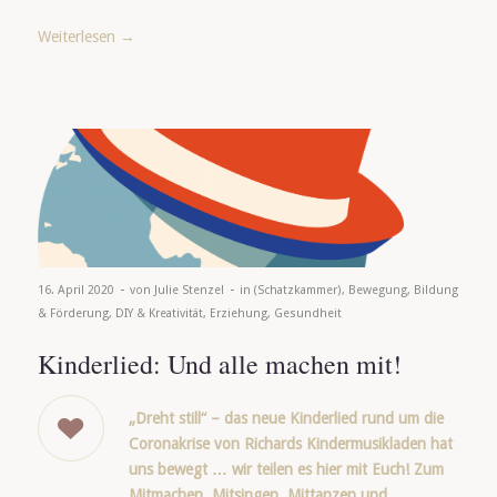
Weiterlesen
→
-
-
16. April 2020
von
Julie Stenzel
in
(Schatzkammer)
,
Bewegung
,
Bildung
& Förderung
,
DIY & Kreativität
,
Erziehung
,
Gesundheit
Kinderlied: Und alle machen mit!
„Dreht still“ – das neue Kinderlied rund um die
Coronakrise von Richards Kindermusikladen hat
uns bewegt … wir teilen es hier mit Euch! Zum
Mitmachen, Mitsingen, Mittanzen und