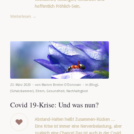
hoffentlich Fröhlich-Sein.
Weiterlesen
→
-
-
23. März 2020
von
Marion Breiter-O'Donovan
in
(Blog)
,
(Schatzkammer)
,
Eltern
,
Gesundheit
,
Nachhaltigkeit
Covid 19-Krise: Und was nun?
Abstand-Halten heißt Zusammen-Rücken …
Eine Krise ist immer eine Nervenbelastung, aber
zugleich eine Chance! Das ist auch in der Covid