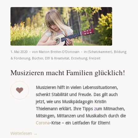
-
-
1. Mai 2020
von
Marion Breiter-O'Donovan
in
(Schatzkammer)
,
Bildung
& Förderung
,
Bücher
,
DIY & Kreativität
,
Erziehung
,
Freizeit
Musizieren macht Familien glücklich!
Musizieren hilft in vielen Lebenssituationen,
schenkt Stabilität und Freude. Das gilt auch
jetzt, wie uns Musikpädagogin Kristin
Thielemann erklärt. Ihre Tipps
z
um Mitmachen,
Mitsingen, Mittanzen und Musikalisch durch die
Corona
-Krise – ein Leitfaden für Eltern!
Weiterlesen
→