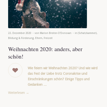
-
-
22. Dezember 2020
von
Marion Breiter-O'Donovan
in
(Schatzkammer)
,
Bildung & Förderung
,
Eltern
,
Freizeit
Weihnachten 2020: anders, aber
schön!
Wie feiern wir Weihnachten 2020? Und wie wird
das Fest der Liebe trotz Coronakrise und
Einschränkungen schön? Einige Tipps und
Gedanken …
Weiterlesen
→