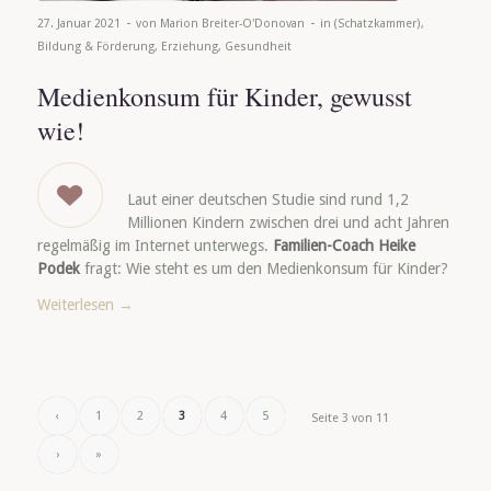
-
-
27. Januar 2021
von
Marion Breiter-O'Donovan
in
(Schatzkammer)
,
Bildung & Förderung
,
Erziehung
,
Gesundheit
Medienkonsum für Kinder, gewusst
wie!
Laut einer deutschen Studie sind rund 1,2
Millionen Kindern zwischen drei und acht Jahren
regelmäßig im Internet unterwegs.
Familien-Coach Heike
Podek
fragt: Wie steht es um den Medienkonsum für Kinder?
Weiterlesen
→
‹
1
2
3
4
5
Seite 3 von 11
›
»