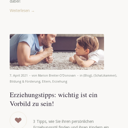
dabei!
Weiterlesen
→
-
-
7. April 2021
von
Marion Breiter-O'Donovan
in
(Blog)
,
(Schatzkammer)
,
Bildung & Förderung
,
Eltern
,
Erziehung
Erziehungstipps: wichtig ist ein
Vorbild zu sein!
3 Tipps, wie Sie ihren persönlichen
Erziehungsstil finden und ihren Kindern ein