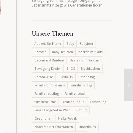
Befragung zum nachhaltigen Umgang mit
Lebensmitteln zeigt wie Generationen ticken.
Unsere Themen
Auszeit für Eltern
Baby
Babybett
Babyfee
Baby schlafen
backen mit kids
Backen mit Kindern
Basteln mit Kindern
Bewegung Kinder
Bi-Oil
Blechkuchen
Coronakrise
COVID-19
Ernährung
Familie Coronavirus
Familienalltag
Familienausflug
Familiencoach
familienküche
Familienurlaub
Forschung
Freizeitangebot in Wien
Geburt
Gesundheit
Heike Podek
Hotel Steiner Obertauern
kinderbuch
g