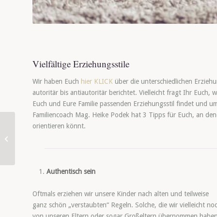
Vielfältige Erziehungsstile
Wir haben Euch
hier KLICK
über die unterschiedlichen Erziehu
autoritär bis antiautoritär berichtet. Vielleicht fragt Ihr Euch, 
Euch und Eure Familie passenden Erziehungsstil findet und um
Familiencoach Mag. Heike Podek hat 3 Tipps für Euch, an den
orientieren könnt.
Erziehungsstile – aber
welcher ist der richtige?
Authentisch sein
Oftmals erziehen wir unsere Kinder nach alten und teilweise
ganz schön „verstaubten“ Regeln. Solche, die wir vielleicht no
von unseren Eltern oder sogar Großeltern übernommen haben