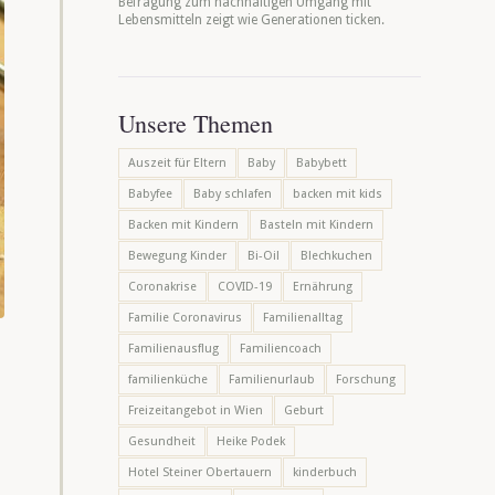
Befragung zum nachhaltigen Umgang mit
Lebensmitteln zeigt wie Generationen ticken.
Unsere Themen
Auszeit für Eltern
Baby
Babybett
Babyfee
Baby schlafen
backen mit kids
Backen mit Kindern
Basteln mit Kindern
Bewegung Kinder
Bi-Oil
Blechkuchen
Coronakrise
COVID-19
Ernährung
Familie Coronavirus
Familienalltag
Familienausflug
Familiencoach
familienküche
Familienurlaub
Forschung
Freizeitangebot in Wien
Geburt
Gesundheit
Heike Podek
Hotel Steiner Obertauern
kinderbuch