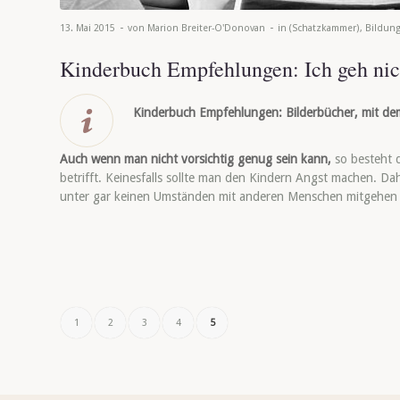
-
-
13. Mai 2015
von
Marion Breiter-O'Donovan
in
(Schatzkammer)
,
Bildun
Kinderbuch Empfehlungen: Ich geh nic
Kinderbuch Empfehlungen: Bilderbücher, mit de
Auch wenn man nicht vorsichtig genug sein kann,
so besteht 
betrifft. Keinesfalls sollte man den Kindern Angst machen. Da
unter gar keinen Umständen mit anderen Menschen mitgehen 
1
2
3
4
5