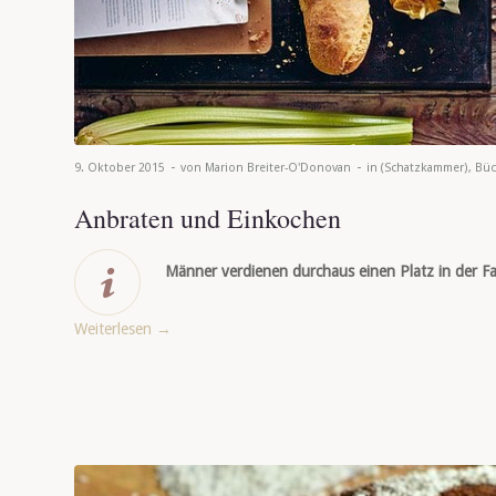
-
-
9. Oktober 2015
von
Marion Breiter-O'Donovan
in
(Schatzkammer)
,
Büc
Anbraten und Einkochen
Männer verdienen durchaus einen Platz in der Fa
Weiterlesen
→