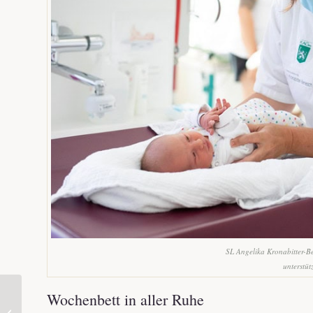
SL Angelika Kronabitter-Be
unterstüt
Wochenbett in aller Ruhe
Bärenstarke