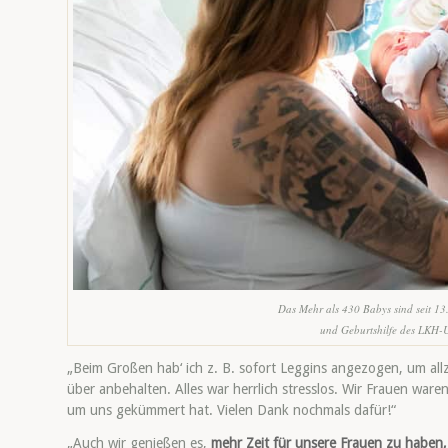
Das Mehr als 430 Babys sind seit 13
und Geburtshilfe des LKH-U
„Beim Großen hab‘ ich z. B. sofort Leggins angezogen, um allze
über anbehalten. Alles war herrlich stresslos. Wir Frauen war
um uns gekümmert hat. Vielen Dank nochmals dafür!“
„Auch wir genießen es,
mehr Zeit für unsere Frauen zu haben,