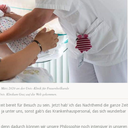
. März 2020 an der Univ.-Klinik für Frauenheilkunde
niv. Klinikum Graz auf die Welt gekommen.
it bereit für Besuch zu sein. Jetzt hab‘ ich das Nachthemd die ganze Zeit
en ja unter uns, sonst gab’s das Krankenhauspersonal, das sich wunderbar
denn dadurch können wir unsere Philosophie noch intensiver in unseren