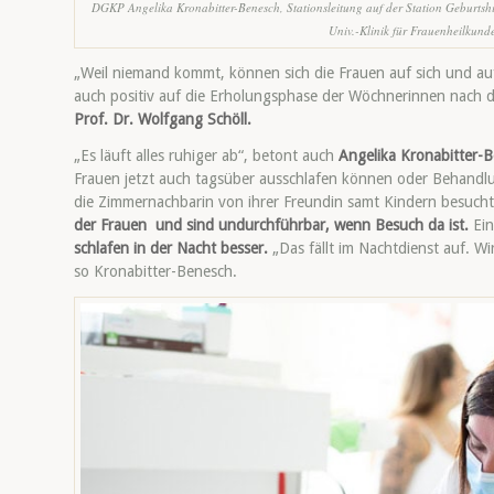
DGKP Angelika Kronabitter-Benesch, Stationsleitung auf der Station Geburtshilf
Univ.-Klinik für Frauenheilkund
„Weil niemand kommt, können sich die Frauen auf sich und auf 
auch positiv auf die Erholungsphase der Wöchnerinnen nach 
Prof. Dr. Wolfgang Schöll.
„Es läuft alles ruhiger ab“, betont auch
Angelika Kronabitter-B
Frauen jetzt auch tagsüber ausschlafen können oder Behandlu
die Zimmernachbarin von ihrer Freundin samt Kindern besucht w
der Frauen und sind undurchführbar, wenn Besuch da ist.
Ein
schlafen in der Nacht besser.
„Das fällt im Nachtdienst auf. Wi
so Kronabitter-Benesch.