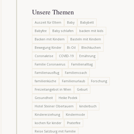
Unsere Themen
Auszeit für Eltern
Baby
Babybett
Babyfee
Baby schlafen
backen mit kids
Backen mit Kindern
Basteln mit Kindern
Bewegung Kinder
Bi-Oil
Blechkuchen
Coronakrise
COVID-19
Ernährung
Familie Coronavirus
Familienalltag
Familienausflug
Familiencoach
familienküche
Familienurlaub
Forschung
Freizeitangebot in Wien
Geburt
Gesundheit
Heike Podek
Hotel Steiner Obertauern
kinderbuch
Kindererziehung
Kindermode
kochen für kinder
Praterfee
Reise Salzburg mit Familie