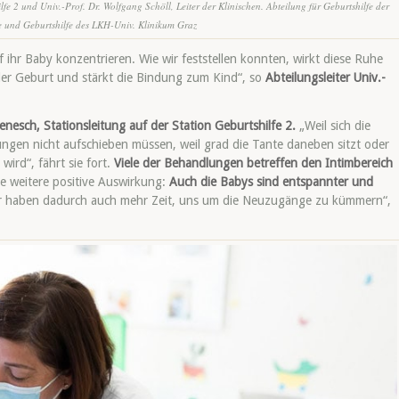
e 2 und Univ.-Prof. Dr. Wolfgang Schöll, Leiter der Klinischen. Abteilung für Geburtshilfe der
e und Geburtshilfe des LKH-Univ. Klinikum Graz
ihr Baby konzentrieren. Wie wir feststellen konnten, wirkt diese Ruhe
der Geburt und stärkt die Bindung zum Kind“, so
Abteilungsleiter Univ.-
enesch, Stationsleitung auf der Station Geburtshilfe 2.
„Weil sich die
ngen nicht aufschieben müssen, weil grad die Tante daneben sitzt oder
ird“, fährt sie fort.
Viele der Behandlungen betreffen den Intimbereich
e weitere positive Auswirkung:
Auch die Babys sind entspannter und
r
haben dadurch auch mehr Zeit, uns um die Neuzugänge zu kümmern“,