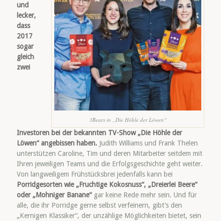
und
lecker,
dass
2017
sogar
gleich
zwei
3Bears in „Die Höhle der Löwen“
Investoren bei der bekannten TV-Show „Die Höhle der
Löwen“ angebissen haben.
Judith Williams und Frank Thelen
unterstützen Caroline, Tim und deren Mitarbeiter seitdem mit
Ihren jeweiligen Teams und die Erfolgsgeschichte geht weiter.
Von langweiligem Frühstücksbrei jedenfalls kann bei
Porridgesorten wie „Fruchtige Kokosnuss“, „Dreierlei Beere“
oder „Mohniger Banane“
gar keine Rede mehr sein. Und für
alle, die ihr Porridge gerne selbst verfeinern, gibt’s den
„Kernigen Klassiker“, der unzählige Möglichkeiten bietet, sein