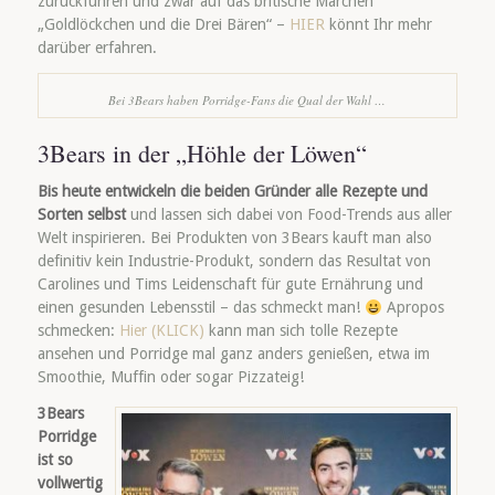
zurückführen und zwar auf das britische Märchen
„Goldlöckchen und die Drei Bären“ –
HIER
könnt Ihr mehr
darüber erfahren.
Bei 3Bears haben Porridge-Fans die Qual der Wahl …
3Bears in der „Höhle der Löwen“
Bis heute entwickeln die beiden Gründer alle Rezepte und
Sorten selbst
und lassen sich dabei von Food-Trends aus aller
Welt inspirieren. Bei Produkten von 3Bears kauft man also
definitiv kein Industrie-Produkt, sondern das Resultat von
Carolines und Tims Leidenschaft für gute Ernährung und
einen gesunden Lebensstil – das schmeckt man!
Apropos
schmecken:
Hier (KLICK)
kann man sich tolle Rezepte
ansehen und Porridge mal ganz anders genießen, etwa im
Smoothie, Muffin oder sogar Pizzateig!
3Bears
Porridge
ist so
vollwertig