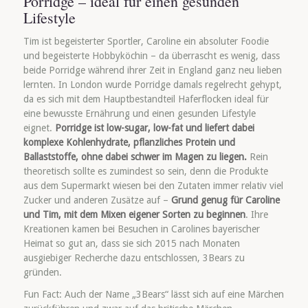
Porridge – ideal für einen gesunden
Lifestyle
Tim ist begeisterter Sportler, Caroline ein absoluter Foodie
und begeisterte Hobbyköchin – da überrascht es wenig, dass
beide Porridge während ihrer Zeit in England ganz neu lieben
lernten. In London wurde Porridge damals regelrecht gehypt,
da es sich mit dem Hauptbestandteil Haferflocken ideal für
eine bewusste Ernährung und einen gesunden Lifestyle
eignet.
Porridge
ist low-sugar, low-fat und liefert dabei
komplexe Kohlenhydrate, pflanzliches Protein und
Ballaststoffe, ohne dabei schwer im Magen zu liegen.
Rein
theoretisch sollte es zumindest so sein, denn die Produkte
aus dem Supermarkt wiesen bei den Zutaten immer relativ viel
Zucker und anderen Zusätze auf –
Grund genug für Caroline
und Tim, mit dem Mixen eigener Sorten zu beginnen
. Ihre
Kreationen kamen bei Besuchen in Carolines bayerischer
Heimat so gut an, dass sie sich 2015 nach Monaten
ausgiebiger Recherche dazu entschlossen, 3Bears zu
gründen.
Fun Fact: Auch der Name „3Bears“ lässt sich auf eine Märchen