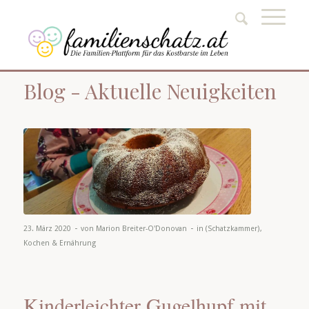
Blog - Aktuelle Neuigkeiten
-
-
23. März 2020
von
Marion Breiter-O'Donovan
in
(Schatzkammer)
,
Kochen & Ernährung
Kinderleichter Gugelhupf mit