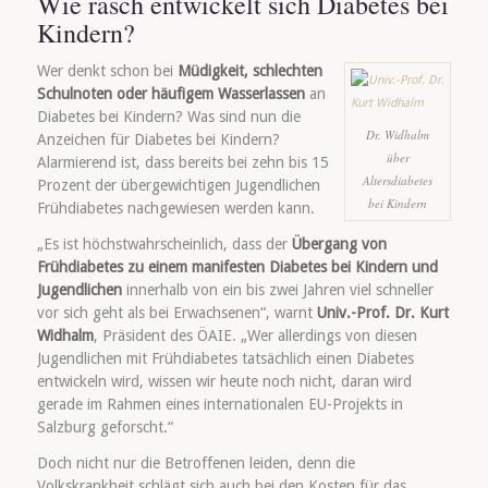
Wie rasch entwickelt sich Diabetes bei
Kindern?
Wer denkt schon bei
Müdigkeit, schlechten
Schulnoten oder häufigem Wasserlassen
an
Diabetes bei Kindern? Was sind nun die
Dr. Widhalm
Anzeichen für Diabetes bei Kindern?
über
Alarmierend ist, dass bereits bei zehn bis 15
Altersdiabetes
Prozent der übergewichtigen Jugendlichen
bei Kindern
Frühdiabetes nachgewiesen werden kann.
„Es ist höchstwahrscheinlich, dass der
Übergang von
Frühdiabetes zu einem manifesten Diabetes bei Kindern und
Jugendlichen
innerhalb von ein bis zwei Jahren viel schneller
vor sich geht als bei Erwachsenen“, warnt
Univ.-Prof. Dr. Kurt
Widhalm
, Präsident des ÖAIE. „Wer allerdings von diesen
Jugendlichen mit Frühdiabetes tatsächlich einen Diabetes
entwickeln wird, wissen wir heute noch nicht, daran wird
gerade im Rahmen eines internationalen EU-Projekts in
Salzburg geforscht.“
Doch nicht nur die Betroffenen leiden, denn die
Volkskrankheit schlägt sich auch bei den Kosten für das