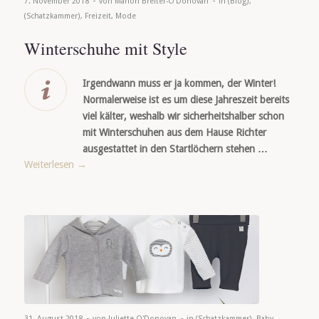
-
-
7. November 2018
von
Marion Breiter-O'Donovan
in
(Blog)
,
(Schatzkammer)
,
Freizeit
,
Mode
Winterschuhe mit Style
Irgendwann muss er ja kommen, der Winter!
Normalerweise ist es um diese Jahreszeit bereits
viel kälter, weshalb wir sicherheitshalber schon
mit Winterschuhen aus dem Hause Richter
ausgestattet in den Startlöchern stehen …
Weiterlesen
→
-
-
31. August 2018
von
Juliette O'Donovan
in
(Schatzkammer)
,
Baby
,