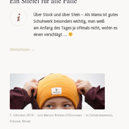
Ein Stiefel für alle Fälle
Über Stock und über Stein – Als Mama ist gutes
Schuhwerk besonders wichtig, man weiß
am Anfang des Tages ja oftmals nicht, wohin es
einen verschlägt …
Weiterlesen
→
-
-
7. Oktober 2019
von
Marion Breiter-O'Donovan
in
(Schatzkammer)
,
Freizeit
,
Mode