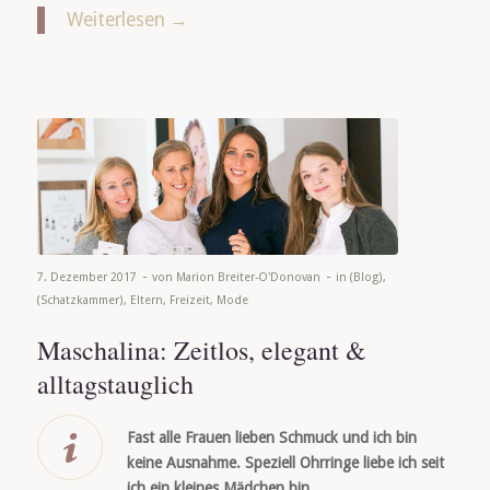
Weiterlesen
→
-
-
7. Dezember 2017
von
Marion Breiter-O'Donovan
in
(Blog)
,
(Schatzkammer)
,
Eltern
,
Freizeit
,
Mode
Maschalina: Zeitlos, elegant &
alltagstauglich
Fast alle Frauen lieben Schmuck und ich bin
keine Ausnahme. Speziell Ohrringe liebe ich seit
ich ein kleines Mädchen bin …