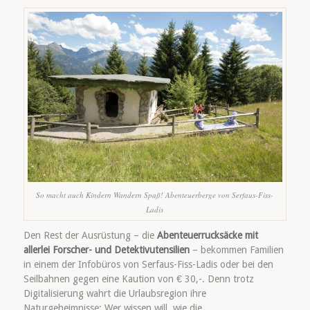
So macht auch Kindern Wandern Spaß! Abenteuerberge von Serfaus-Fiss-
Ladis
Den Rest der Ausrüstung – die
Abenteuerrucksäcke mit
allerlei Forscher- und Detektivutensilien
– bekommen Familien
in einem der Infobüros von Serfaus-Fiss-Ladis oder bei den
Seilbahnen gegen eine Kaution von € 30,-. Denn trotz
Digitalisierung wahrt die Urlaubsregion ihre
Naturgeheimnisse: Wer wissen will, wie die