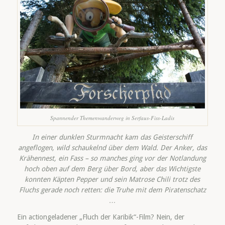
Spannender Themenwanderweg in Serfaus-Fiss-Ladis
In einer dunklen Sturmnacht kam das Geisterschiff
angeflogen, wild schaukelnd über dem Wald. Der Anker, das
Krähennest, ein Fass – so manches ging vor der Notlandung
hoch oben auf dem Berg über Bord, aber das Wichtigste
konnten Käpten Pepper und sein Matrose Chili trotz des
Fluchs gerade noch retten: die Truhe mit dem Piratenschatz
…
Ein actiongeladener „Fluch der Karibik“-Film? Nein, der