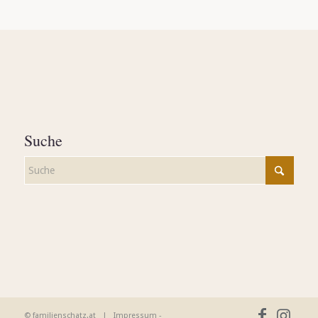
Suche
© familienschatz.at |
Impressum
-