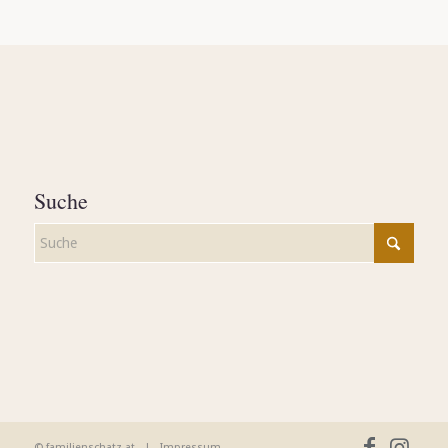
Suche
© familienschatz.at |
Impressum
-