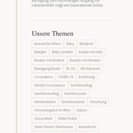
Befragung zum nachhaltigen Umgang mit
Lebensmitteln zeigt wie Generationen ticken.
Unsere Themen
Auszeit für Eltern
Baby
Babybett
Babyfee
Baby schlafen
backen mit kids
Backen mit Kindern
Basteln mit Kindern
Bewegung Kinder
Bi-Oil
Blechkuchen
Coronakrise
COVID-19
Ernährung
Familie Coronavirus
Familienalltag
Familienausflug
Familiencoach
familienküche
Familienurlaub
Forschung
Freizeitangebot in Wien
Geburt
Gesundheit
Heike Podek
Hotel Steiner Obertauern
kinderbuch