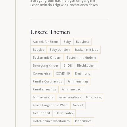
Befragung zum nachhaltigen Umgang mit
Lebensmitteln zeigt wie Generationen ticken.
Unsere Themen
Auszeit für Eltern
Baby
Babybett
Babyfee
Baby schlafen
backen mit kids
Backen mit Kindern
Basteln mit Kindern
Bewegung Kinder
Bi-Oil
Blechkuchen
Coronakrise
COVID-19
Ernährung
Familie Coronavirus
Familienalltag
Familienausflug
Familiencoach
familienküche
Familienurlaub
Forschung
Freizeitangebot in Wien
Geburt
Gesundheit
Heike Podek
Hotel Steiner Obertauern
kinderbuch