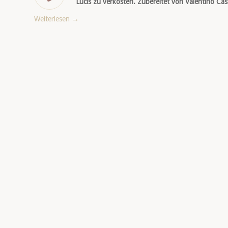
Lucis zu verkosten. Zubereitet von Valentino Cass
Weiterlesen
→