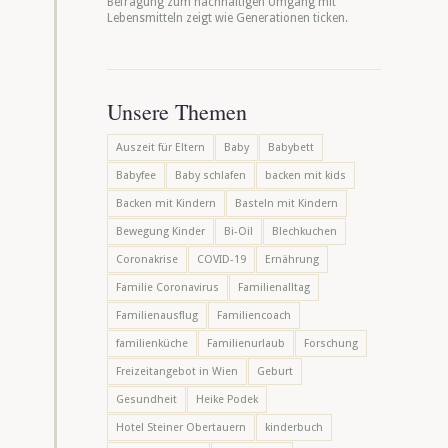
Befragung zum nachhaltigen Umgang mit
Lebensmitteln zeigt wie Generationen ticken.
Unsere Themen
Auszeit für Eltern
Baby
Babybett
Babyfee
Baby schlafen
backen mit kids
Backen mit Kindern
Basteln mit Kindern
Bewegung Kinder
Bi-Oil
Blechkuchen
Coronakrise
COVID-19
Ernährung
Familie Coronavirus
Familienalltag
Familienausflug
Familiencoach
familienküche
Familienurlaub
Forschung
Freizeitangebot in Wien
Geburt
Gesundheit
Heike Podek
Hotel Steiner Obertauern
kinderbuch