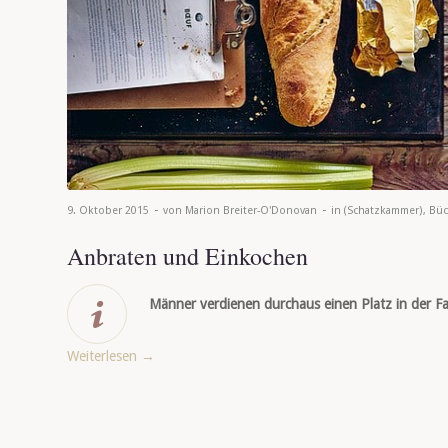
-
-
9. Oktober 2015
von
Marion Breiter-O'Donovan
in
(Schatzkammer)
,
Büc
Anbraten und Einkochen
Männer verdienen durchaus einen Platz in der Fa
Weiterlesen
→