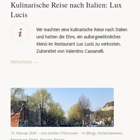
Kulinarische Reise nach Italien: Lux
Lucis
Wir machten eine kulinarische Reise nach Italien
und hatten die Ehre, ein außergewöhnliches
Menü im Restaurant Lux Lucis zu verkosten.
Zubereitet von Valentino Cassanelli.
Weiterlesen
→
-
-
13. Februar 2020
von
Juliette O'Donovan
in
(Blog)
,
(Schatzkammer)
,
Bewegung
,
Eltern
,
Freizeit
,
Reisen