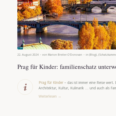
-
-
22. August 2024
von
Marion Breiter-O'Donovan
in
(Blog)
,
(Schatzkamme
Prag für Kinder: familienschatz unterw
Prag für Kinder
– das ist immer eine Reise wert.
Architektur, Kultur, Kulinarik … und auch als Fa
Weiterlesen
→