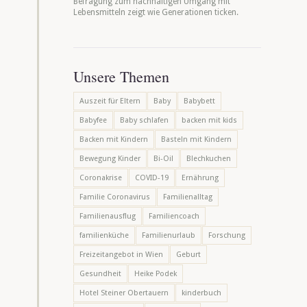
Befragung zum nachhaltigen Umgang mit
Lebensmitteln zeigt wie Generationen ticken.
Unsere Themen
Auszeit für Eltern
Baby
Babybett
Babyfee
Baby schlafen
backen mit kids
Backen mit Kindern
Basteln mit Kindern
Bewegung Kinder
Bi-Oil
Blechkuchen
Coronakrise
COVID-19
Ernährung
Familie Coronavirus
Familienalltag
Familienausflug
Familiencoach
familienküche
Familienurlaub
Forschung
Freizeitangebot in Wien
Geburt
Gesundheit
Heike Podek
Hotel Steiner Obertauern
kinderbuch