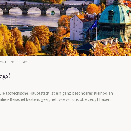
r)
,
Freizeit
,
Reisen
egs!
 Die tschechische Hauptstadt ist ein ganz besonderes Kleinod an
milien-Reiseziel bestens geeignet, wie wir uns überzeugt haben …