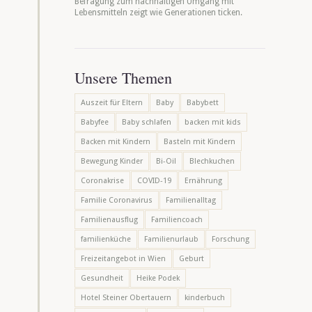
Befragung zum nachhaltigen Umgang mit
Lebensmitteln zeigt wie Generationen ticken.
Unsere Themen
Auszeit für Eltern
Baby
Babybett
Babyfee
Baby schlafen
backen mit kids
Backen mit Kindern
Basteln mit Kindern
Bewegung Kinder
Bi-Oil
Blechkuchen
Coronakrise
COVID-19
Ernährung
Familie Coronavirus
Familienalltag
Familienausflug
Familiencoach
familienküche
Familienurlaub
Forschung
Freizeitangebot in Wien
Geburt
Gesundheit
Heike Podek
Hotel Steiner Obertauern
kinderbuch