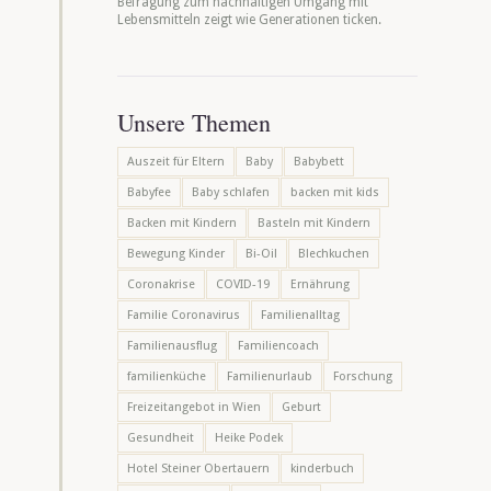
Befragung zum nachhaltigen Umgang mit
Lebensmitteln zeigt wie Generationen ticken.
Unsere Themen
Auszeit für Eltern
Baby
Babybett
Babyfee
Baby schlafen
backen mit kids
Backen mit Kindern
Basteln mit Kindern
Bewegung Kinder
Bi-Oil
Blechkuchen
Coronakrise
COVID-19
Ernährung
Familie Coronavirus
Familienalltag
Familienausflug
Familiencoach
familienküche
Familienurlaub
Forschung
Freizeitangebot in Wien
Geburt
Gesundheit
Heike Podek
Hotel Steiner Obertauern
kinderbuch