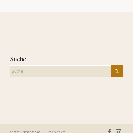
Suche
© familienschatz.at |
Impressum
-