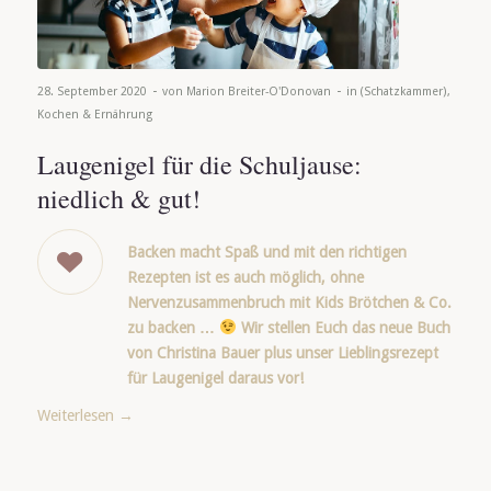
-
-
28. September 2020
von
Marion Breiter-O'Donovan
in
(Schatzkammer)
,
Kochen & Ernährung
Laugenigel für die Schuljause:
niedlich & gut!
Backen macht Spaß und mit den richtigen
Rezepten ist es auch möglich, ohne
Nervenzusammenbruch mit Kids Brötchen & Co.
zu backen …
Wir stellen Euch das neue Buch
von Christina Bauer plus unser Lieblingsrezept
für Laugenigel daraus vor!
Weiterlesen
→