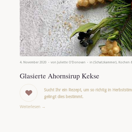
-
-
4. November 2020
von
Juliette O'Donovan
in
(Schatzkammer)
,
Kochen 
Glasierte Ahornsirup Kekse
Sucht Ihr ein Rezept, um so richtig in Herbsts
gelingt dies bestimmt.
Weiterlesen
→