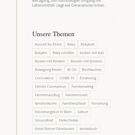
Befragung zum nachhaltigen Umgang mit
Lebensmitteln zeigt wie Generationen ticken.
Unsere Themen
Auszeit für Eltern
Baby
Babybett
Babyfee
Baby schlafen
backen mit kids
Backen mit Kindern
Basteln mit Kindern
Bewegung Kinder
Bi-Oil
Blechkuchen
Coronakrise
COVID-19
Ernährung
Familie Coronavirus
Familienalltag
Familienausflug
Familiencoach
familienküche
Familienurlaub
Forschung
Freizeitangebot in Wien
Geburt
Gesundheit
Heike Podek
Hotel Steiner Obertauern
kinderbuch