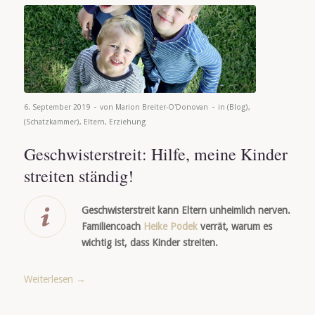
-
-
6. September 2019
von
Marion Breiter-O'Donovan
in
(Blog)
,
(Schatzkammer)
,
Eltern
,
Erziehung
Geschwisterstreit: Hilfe, meine Kinder
streiten ständig!
Geschwisterstreit kann Eltern unheimlich nerven.
Familiencoach
Heike Podek
verrät, warum es
wichtig ist, dass Kinder streiten.
Weiterlesen
→