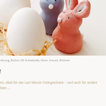
rderung
,
Bücher
,
DIY & Kreativität
,
Eltern
,
Freizeit
,
Wohnen
!
ern, ideal für das Last Minute Ostergeschenk – und auch für andere
 Ideen …