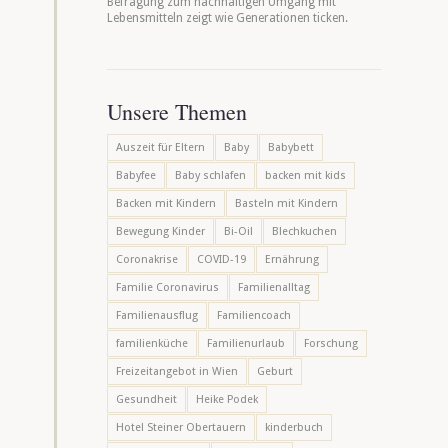
Befragung zum nachhaltigen Umgang mit
Lebensmitteln zeigt wie Generationen ticken.
Unsere Themen
Auszeit für Eltern
Baby
Babybett
Babyfee
Baby schlafen
backen mit kids
Backen mit Kindern
Basteln mit Kindern
Bewegung Kinder
Bi-Oil
Blechkuchen
Coronakrise
COVID-19
Ernährung
Familie Coronavirus
Familienalltag
Familienausflug
Familiencoach
familienküche
Familienurlaub
Forschung
Freizeitangebot in Wien
Geburt
Gesundheit
Heike Podek
Hotel Steiner Obertauern
kinderbuch