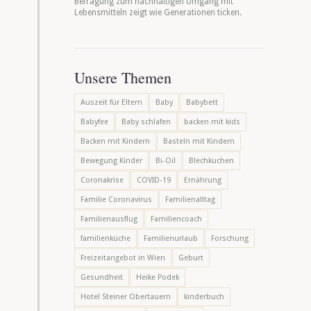
Befragung zum nachhaltigen Umgang mit
Lebensmitteln zeigt wie Generationen ticken.
Unsere Themen
Auszeit für Eltern
Baby
Babybett
Babyfee
Baby schlafen
backen mit kids
Backen mit Kindern
Basteln mit Kindern
Bewegung Kinder
Bi-Oil
Blechkuchen
Coronakrise
COVID-19
Ernährung
Familie Coronavirus
Familienalltag
Familienausflug
Familiencoach
familienküche
Familienurlaub
Forschung
Freizeitangebot in Wien
Geburt
Gesundheit
Heike Podek
Hotel Steiner Obertauern
kinderbuch