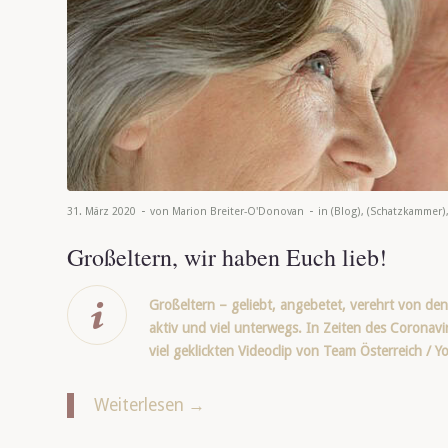
-
-
31. März 2020
von
Marion Breiter-O'Donovan
in
(Blog)
,
(Schatzkammer)
Großeltern, wir haben Euch lieb!
Großeltern – geliebt, angebetet, verehrt von den
aktiv und viel unterwegs. In Zeiten des Coronavi
viel geklickten Videoclip von Team Österreich / 
Weiterlesen
→