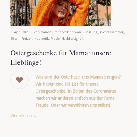
-
-
3. April 2020
von
Marion Breiter-O'Donovan
in
(Blog)
,
(Schatzkammer)
,
Eltern
,
Freizeit
,
Kosmetik
,
Mode
,
Nachhaltigkeit
Ostergeschenke für Mama: unsere
Lieblinge!
Was wird der Osterhase uns Mamas bringen?
Wir haben eine Hit-List für unsere
Ostergeschenke. In Zeiten des Coronavirus
machen wir anderen einfach aus der Ferne
Freude. Oder wir verwöhnen uns selbst!
Weiterlesen
→