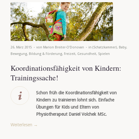
-
-
26. März 2015
von
Marion Breiter-O'Donovan
in
(Schatzkammer)
,
Baby
,
Bewegung
,
Bildung & Förderung
,
Freizeit
,
Gesundheit
,
Spielen
Koordinationsfähigkeit von Kindern:
Trainingssache!
Schon früh die Koordinationsfähigkeit von
Kindern zu trainieren lohnt sich. Einfache
Übungen für Kids und Eltern von
Physiotherapeut Daniel Volchek MSc.
Weiterlesen
→