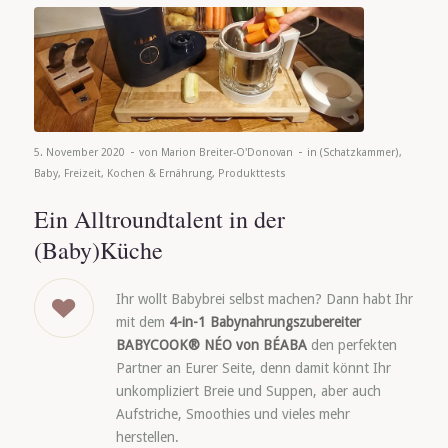
-
-
5. November 2020
von
Marion Breiter-O'Donovan
in
(Schatzkammer)
,
Baby
,
Freizeit
,
Kochen & Ernährung
,
Produkttests
Ein Alltroundtalent in der
(Baby)Küche
Ihr wollt Babybrei selbst machen? Dann habt Ihr
mit dem
4-in-1 Babynahrungszubereiter
BABYCOOK® NÉO von BÉABA
den perfekten
Partner an Eurer Seite, denn damit könnt Ihr
unkompliziert Breie und Suppen, aber auch
Aufstriche, Smoothies und vieles mehr
herstellen.