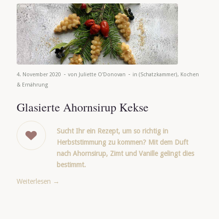
-
-
4. November 2020
von
Juliette O'Donovan
in
(Schatzkammer)
,
Kochen
& Ernährung
Glasierte Ahornsirup Kekse
Sucht Ihr ein Rezept, um so richtig in
Herbststimmung zu kommen? Mit dem Duft
nach Ahornsirup, Zimt und Vanille gelingt dies
bestimmt.
Weiterlesen
→