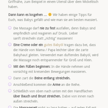
Griffnähe, zum Beispiel in einem Utensil über dem Wickeltisch
haben.
Dann kann es losgehen …
Wir haben einige Tipps für
Euch, was Babys gefällt und wie man sie am besten massiert.
Die Massage darf
nie zu fest
ausfallen, denn Babys sind
empfindlich und reagieren auf Druck. Lieber
sanft streicheln statt „richtig“ massieren!
Eine Creme oder ein
gutes Babyöl
tragen dazu bei, dass
die Hände von Mama / Papa leichter über die zarte
Babyhaut gleiten. Verwendet man duftendes Babyöl, wird
die Massage noch entspannender für Groß und Klein.
Mit den Füßen beginnen:
In die Hände nehmen und
vorsichtig mit kreisenden Bewegungen massieren.
Dann zart die
Beine entlang streicheln.
Anschließend kommen die
Arme
an die Reihe.
Schließlich von oben nach unten mit den Handflächen
über Bauch und Brust streichen.
Dabei von innen nach
außen streicheln.
Die
Massagezeit
nicht zu lang halten – auf jeden Fall mit