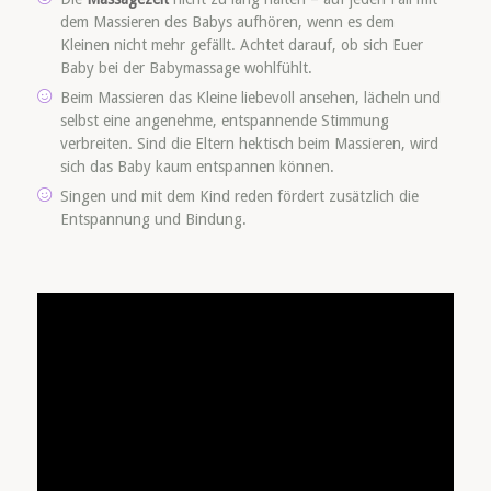
dem Massieren des Babys aufhören, wenn es dem
Kleinen nicht mehr gefällt. Achtet darauf, ob sich Euer
Baby bei der Babymassage wohlfühlt.
Beim Massieren das Kleine liebevoll ansehen, lächeln und
selbst eine angenehme, entspannende Stimmung
verbreiten. Sind die Eltern hektisch beim Massieren, wird
sich das Baby kaum entspannen können.
Singen und mit dem Kind reden fördert zusätzlich die
Entspannung und Bindung.