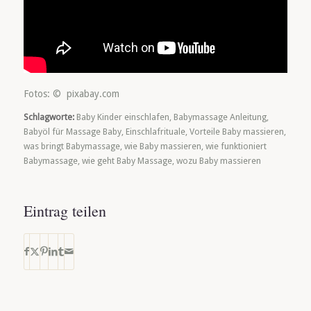
Fotos: © pixabay.com
Schlagworte:
Baby Kinder einschlafen
,
Babymassage Anleitung
,
Babyöl für Massage Baby
,
Einschlafrituale
,
Vorteile Baby massieren
,
was bringt Babymassage
,
wie Baby massieren
,
wie funktioniert
Babymassage
,
wie geht Baby Massage
,
wozu Baby massieren
Eintrag teilen