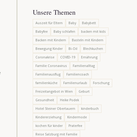
Unsere Themen
Auszeit für Eltern
Baby
Babybett
Babyfee
Baby schlafen
backen mit kids
Backen mit Kindern
Basteln mit Kindern
Bewegung Kinder
Bi-Oil
Blechkuchen
Coronakrise
COVID-19
Ernährung
Familie Coronavirus
Familienalltag
e
Familienausflug
Familiencoach
familienküche
Familienurlaub
Forschung
Freizeitangebot in Wien
Geburt
Gesundheit
Heike Podek
Hotel Steiner Obertauern
kinderbuch
Kindererziehung
Kindermode
kochen für kinder
Praterfee
Reise Salzburg mit Familie