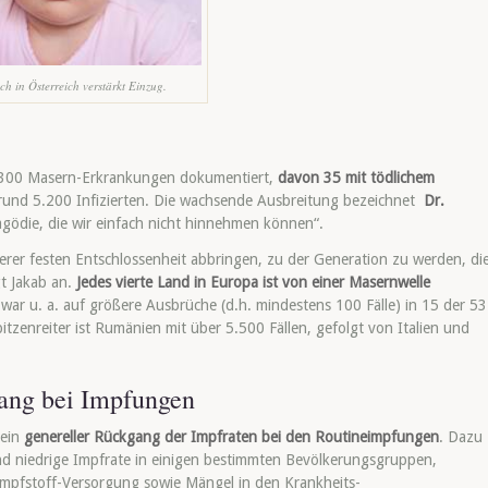
h in Österreich verstärkt Einzug.
300 Masern-Erkrankungen dokumentiert,
davon 35 mit tödlichem
 rund 5.200 Infizierten. Die wachsende Ausbreitung bezeichnet
Dr.
ragödie, die wir einfach nicht hinnehmen können“.
serer festen Entschlossenheit abbringen, zu der Generation zu werden, di
gt Jakab an.
Jedes vierte Land in Europa ist von einer Masernwelle
war u. a. auf größere Ausbrüche (d.h. mindestens 100 Fälle) in 15 der 53
tzenreiter ist Rumänien mit über 5.500 Fällen, gefolgt von Italien und
ang bei Impfungen
 ein
genereller Rückgang der Impfraten bei den Routineimpfungen
. Dazu
 niedrige Impfrate in einigen bestimmten Bevölkerungsgruppen,
mpfstoff-Versorgung sowie Mängel in den Krankheits-