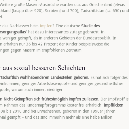
eitere große Masern-Ausbrüche wurden u.a. aus Griechenland (etwas
chland (knapp über 920), Serbien (rund 700), Tadschikistan (ca. 650) und
t.
ür das Nachlassen beim
Impfen
? Eine deutsche
Studie des
rsorgungsatlas“
hat dazu Interessantes zutage gebracht. In
 weniger geimpft, als in anderen Gebieten der Bundesrepublik. In
 erhalten nur 36 bis 42 Prozent der Kinder beispielsweise die
fungen gegen Masern im empfohlenen Zeitraum.
 aus sozial besseren Schichten
rtschaftlich wohlhabenderen Landesteilen gehören
. Es hat sich folgendes
tseinkommen, geringer Arbeitslosenquote und geringer gesundheitlicher
quote, warum auch immer, niedriger.
en Nicht-Geimpften sich frühestmöglich impfen zu lassen.
Der Impfstoff is
 im Rahmen des Kinderimpfprogramms kostenfrei erhältlich.
Impflücken
2008 bis 2010 und bei Erwachsenen, geboren in den 1990er Jahren.
s Mal geimpft – und das sind immerhin mehr als eine halbe Million