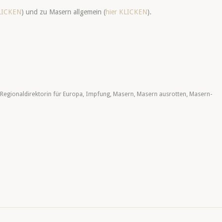
KLICKEN
) und zu Masern allgemein (
hier KLICKEN
).
egionaldirektorin für Europa
,
Impfung
,
Masern
,
Masern ausrotten
,
Masern-