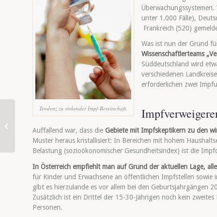
Überwachungssystemen. W
unter 1.000 Fälle), Deuts
Frankreich (520) gemelde
Was ist nun der Grund f
Wissenschaftlerteams „Ve
Süddeutschland wird etwa
verschiedenen Landkreisen
erforderlichen zwei Imp
Tendenz zu sinkender Impf-Bereitschaft.
Impfverweigerer
familienschatz-
Auffallend war, dass die
Gebiete mit Impfskeptikern zu den wi
Bilderbuch-Tipps
Muster heraus kristallisiert: In Bereichen mit hohem Haushal
Belastung (sozioökonomischer Gesundheitsindex) ist die Impf
In Österreich empfiehlt man auf Grund der aktuellen Lage, all
für Kinder und Erwachsene an öffentlichen Impfstellen sowie
gibt es hierzulande es vor allem bei den Geburtsjahrgängen 
Zusätzlich ist ein Drittel der 15-30-Jährigen noch kein zweite
Personen.