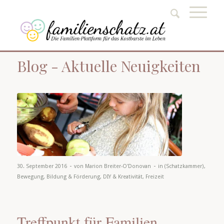
Blog - Aktuelle Neuigkeiten
-
-
30. September 2016
von
Marion Breiter-O'Donovan
in
(Schatzkammer)
,
Bewegung
,
Bildung & Förderung
,
DIY & Kreativität
,
Freizeit
Treffpunkt für Familien