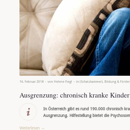
-
-
16. Februar 2018
von
Helene Fiegl
in
(Schatzkammer)
,
Bildung & Förde
Ausgrenzung: chronisch kranke Kinder
In Österreich gibt es rund 190.000 chronisch kr
Ausgrenzung. Hilfestellung bietet die Psychosom
Weiterlesen
→