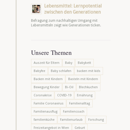
Lebensmittel: Lernpotential
zwischen den Generationen
Befragung zum nachhaltigen Umgang mit
Lebensmitteln zeigt wie Generationen ticken.
Unsere Themen
Auszeit für Eltern
Baby
Babybett
Babyfee
Baby schlafen
backen mit kids
Backen mit Kindern
Basteln mit Kindern
Bewegung Kinder
Bi-Oil
Blechkuchen
Coronakrise
COVID-19
Ernährung
Familie Coronavirus
Familienalltag
Familienausflug
Familiencoach
familienküche
Familienurlaub
Forschung
Freizeitangebot in Wien
Geburt