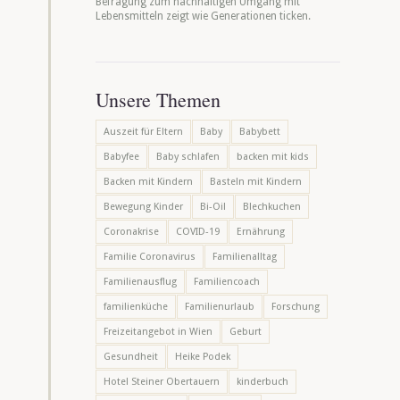
Befragung zum nachhaltigen Umgang mit
Lebensmitteln zeigt wie Generationen ticken.
Unsere Themen
Auszeit für Eltern
Baby
Babybett
Babyfee
Baby schlafen
backen mit kids
Backen mit Kindern
Basteln mit Kindern
Bewegung Kinder
Bi-Oil
Blechkuchen
Coronakrise
COVID-19
Ernährung
Familie Coronavirus
Familienalltag
Familienausflug
Familiencoach
familienküche
Familienurlaub
Forschung
Freizeitangebot in Wien
Geburt
Gesundheit
Heike Podek
Hotel Steiner Obertauern
kinderbuch