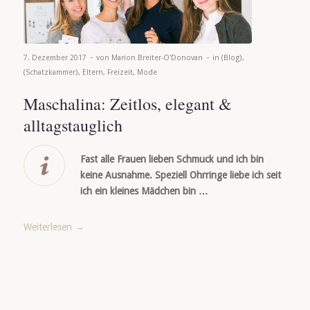
-
-
7. Dezember 2017
von
Marion Breiter-O'Donovan
in
(Blog)
,
(Schatzkammer)
,
Eltern
,
Freizeit
,
Mode
Maschalina: Zeitlos, elegant &
alltagstauglich
Fast alle Frauen lieben Schmuck und ich bin
keine Ausnahme. Speziell Ohrringe liebe ich seit
ich ein kleines Mädchen bin …
Weiterlesen
→