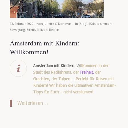
-
-
13. Februar 2020
von
Juliette O'Donovan
in
(Blog)
,
(Schatzkammer)
,
Bewegung
,
Eltern
,
Freizeit
,
Reisen
Amsterdam mit Kindern:
Willkommen!
Amsterdam mit Kindern:
W
illkommen in der
Stadt des Radfahrens, der
Freiheit,
der
Grachten, der Tulpen …Perfekt für Reisen mit
Kindern! Wir haben die ultimativen Amsterdam-
Tipps für Euch – nicht versäumen!
Weiterlesen
→