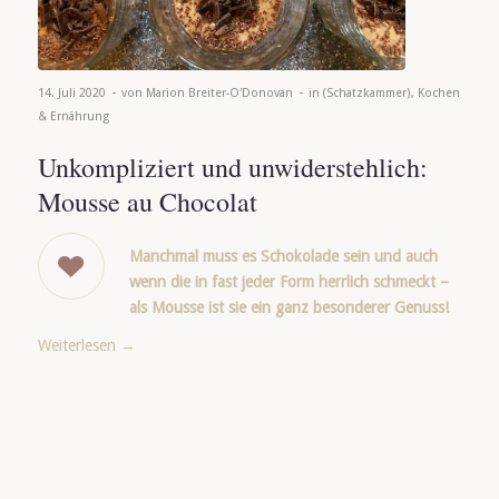
-
-
14. Juli 2020
von
Marion Breiter-O'Donovan
in
(Schatzkammer)
,
Kochen
& Ernährung
Unkompliziert und unwiderstehlich:
Mousse au Chocolat
Manchmal muss es Schokolade sein und auch
wenn die in fast jeder Form herrlich schmeckt –
als Mousse ist sie ein ganz besonderer Genuss!
Weiterlesen
→