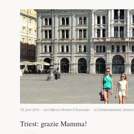
-
-
16. Juni 2015
von
Marion Breiter-O'Donovan
in
(Schatzkammer)
,
Reisen
Triest: grazie Mamma!