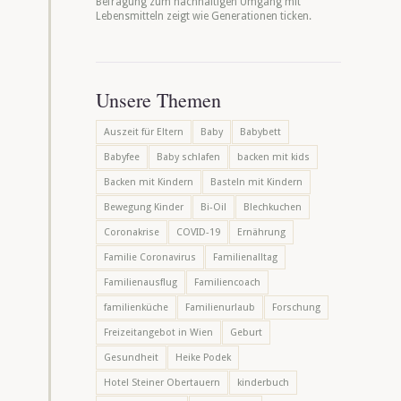
Befragung zum nachhaltigen Umgang mit
Lebensmitteln zeigt wie Generationen ticken.
Unsere Themen
Auszeit für Eltern
Baby
Babybett
Babyfee
Baby schlafen
backen mit kids
Backen mit Kindern
Basteln mit Kindern
Bewegung Kinder
Bi-Oil
Blechkuchen
Coronakrise
COVID-19
Ernährung
Familie Coronavirus
Familienalltag
Familienausflug
Familiencoach
familienküche
Familienurlaub
Forschung
Freizeitangebot in Wien
Geburt
Gesundheit
Heike Podek
Hotel Steiner Obertauern
kinderbuch