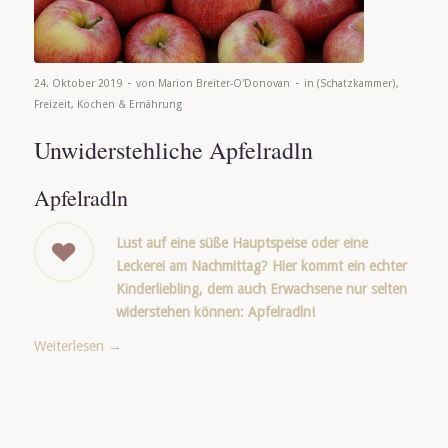
-
-
24. Oktober 2019
von
Marion Breiter-O'Donovan
in
(Schatzkammer)
,
Freizeit
,
Kochen & Ernährung
Unwiderstehliche Apfelradln
Apfelradln
Lust auf eine süße Hauptspeise oder eine
Leckerei am Nachmittag? Hier kommt ein echter
Kinderliebling, dem auch Erwachsene nur selten
widerstehen können: Apfelradln!
Weiterlesen
→