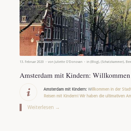
-
-
13. Februar 2020
von
Juliette O'Donovan
in
(Blog)
,
(Schatzkammer)
,
Be
Amsterdam mit Kindern: Willkommen
Amsterdam mit Kindern:
W
illkommen in der Stad
Reisen mit Kindern! Wir haben die ultimativen A
Weiterlesen
→