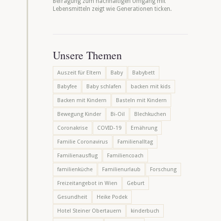
Befragung zum nachhaltigen Umgang mit
Lebensmitteln zeigt wie Generationen ticken.
Unsere Themen
Auszeit für Eltern
Baby
Babybett
Babyfee
Baby schlafen
backen mit kids
Backen mit Kindern
Basteln mit Kindern
Bewegung Kinder
Bi-Oil
Blechkuchen
Coronakrise
COVID-19
Ernährung
Familie Coronavirus
Familienalltag
Familienausflug
Familiencoach
familienküche
Familienurlaub
Forschung
Freizeitangebot in Wien
Geburt
Gesundheit
Heike Podek
Hotel Steiner Obertauern
kinderbuch