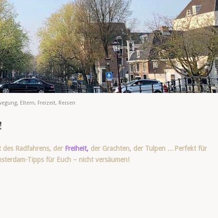
wegung
,
Eltern
,
Freizeit
,
Reisen
!
t des Radfahrens, der
Freiheit,
der Grachten, der Tulpen …Perfekt für
msterdam-Tipps für Euch – nicht versäumen!