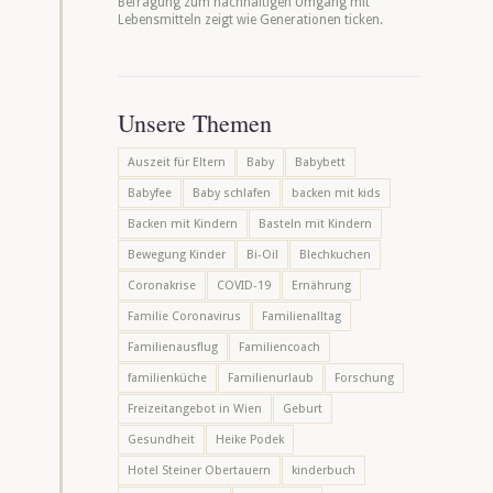
Befragung zum nachhaltigen Umgang mit
Lebensmitteln zeigt wie Generationen ticken.
Unsere Themen
Auszeit für Eltern
Baby
Babybett
Babyfee
Baby schlafen
backen mit kids
Backen mit Kindern
Basteln mit Kindern
Bewegung Kinder
Bi-Oil
Blechkuchen
Coronakrise
COVID-19
Ernährung
Familie Coronavirus
Familienalltag
Familienausflug
Familiencoach
familienküche
Familienurlaub
Forschung
Freizeitangebot in Wien
Geburt
Gesundheit
Heike Podek
Hotel Steiner Obertauern
kinderbuch