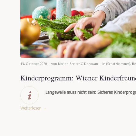
-
-
13. Oktober 2020
von
Marion Breiter-O'Donovan
in
(Schatzkammer)
,
B
Kinderprogramm: Wiener Kinderfreun
Langeweile muss nicht sein: Sicheres Kinderpr
Weiterlesen
→