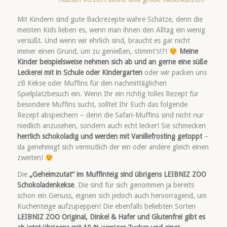
Mit Kindern sind gute Backrezepte wahre Schätze, denn die
meisten Kids lieben es, wenn man ihnen den Alltag ein wenig
versüßt. Und wenn wir ehrlich sind, braucht es gar nicht
immer einen Grund, um zu genießen, stimmt’s!?!
Meine
Kinder beispielsweise nehmen sich ab und an gerne eine süße
Leckerei mit in Schule oder Kindergarten
oder wir packen uns
zB Kekse oder Muffins für den nachmittäglichen
Spielplatzbesuch ein. Wenn Ihr ein richtig tolles Rezept für
besondere Muffins sucht, solltet Ihr Euch das folgende
Rezept abspeichern – denn die Safari-Muffins sind nicht nur
niedlich anzusehen, sondern auch echt lecker! Sie schmecken
herrlich schokoladig und werden mit Vanillefrosting getoppt
–
da genehmigt sich vermutlich der ein oder andere gleich einen
zweiten!
Die
„Geheimzutat“ im Muffinteig sind übrigens LEIBNIZ ZOO
Schokoladenkekse
. Die sind für sich genommen ja bereits
schon ein Genuss, eignen sich jedoch auch hervorragend, um
Kuchenteige aufzupeppen! Die ebenfalls beliebten Sorten
LEIBNIZ ZOO Original, Dinkel & Hafer und Glutenfrei gibt es