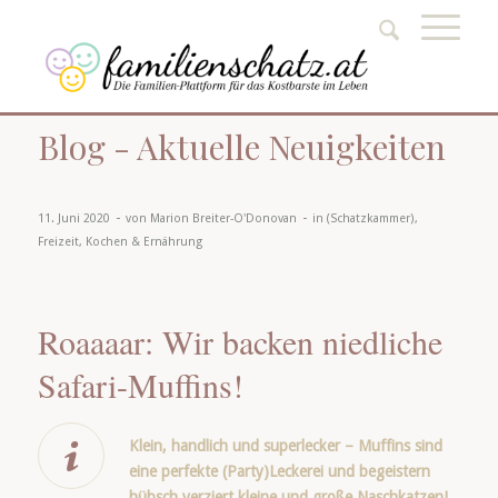
Blog - Aktuelle Neuigkeiten
-
-
11. Juni 2020
von
Marion Breiter-O'Donovan
in
(Schatzkammer)
,
Freizeit
,
Kochen & Ernährung
Roaaaar: Wir backen niedliche
Safari-Muffins!
Klein, handlich und superlecker – Muffins sind
eine perfekte (Party)Leckerei und begeistern
hübsch verziert kleine und große Naschkatzen!