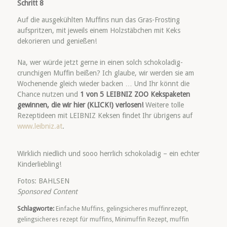
Schritt 8
Auf die ausgekühlten Muffins nun das Gras-Frosting
aufspritzen, mit jeweils einem Holzstäbchen mit Keks
dekorieren und genießen!
Na, wer würde jetzt gerne in einen solch schokoladig-
crunchigen Muffin beißen? Ich glaube, wir werden sie am
Wochenende gleich wieder backen … Und Ihr könnt die
Chance nutzen und
1 von 5 LEIBNIZ ZOO Kekspaketen
gewinnen, die wir
hier (KLICK!)
verlosen!
Weitere tolle
Rezeptideen mit LEIBNIZ Keksen findet Ihr übrigens auf
www.leibniz.at
.
Wirklich niedlich und sooo herrlich schokoladig – ein echter
Kinderliebling!
Fotos: BAHLSEN
Sponsored Content
Schlagworte:
Einfache Muffins
,
gelingsicheres muffinrezept
,
gelingsicheres rezept für muffins
,
Minimuffin Rezept
,
muffin