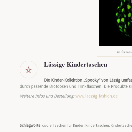
In der Nac
Lässige Kindertaschen
Die Kinder-Kollektion „Spooky“ von Lässig umfas
durch passende Brotdosen und Trinkflaschen. Die Produkte s
Weitere Infos und Bestellung:
www.laessig-fashion.de
Schlagworte:
coole Taschen für Kinder
,
Kindertaschen
,
Kindertasche