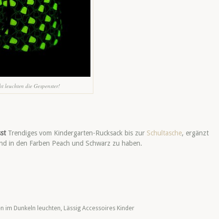
ht leuchten die Gespenster!
st
Trendiges vom Kindergarten-Rucksack bis zur
Schultasche
, ergänzt
ind in den Farben Peach und Schwarz zu haben.
n im Dunkeln leuchten
,
Lässig Accessoires Kinder