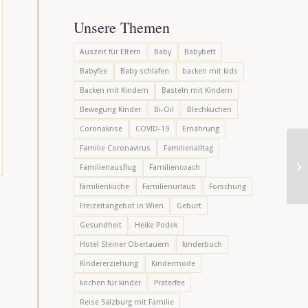
Unsere Themen
Auszeit für Eltern
Baby
Babybett
Babyfee
Baby schlafen
backen mit kids
Backen mit Kindern
Basteln mit Kindern
Bewegung Kinder
Bi-Oil
Blechkuchen
Coronakrise
COVID-19
Ernährung
Familie Coronavirus
Familienalltag
Ki
Familienausflug
Familiencoach
Le
familienküche
Familienurlaub
Forschung
Freizeitangebot in Wien
Geburt
Gesundheit
Heike Podek
Hotel Steiner Obertauern
kinderbuch
Kindererziehung
Kindermode
kochen für kinder
Praterfee
Reise Salzburg mit Familie