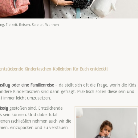
ung
,
Freizeit
,
Reisen
,
Spielen
,
Wohnen
entzückende Kindertaschen-Kollektion für Euch entdeckt!
sflug oder eine Familienreise
– da stellt sich oft die Frage, worin die Kids
ndere Kindertaschen sind dann gefragt. Praktisch sollen diese sein und
ht immer leicht umzusetzen.
ässig
gestoßen sind. Entzückende
üß sein können. Und dabei total
enen (schließlich nehmen auch wir die
umen, einzupacken und zu verstauen