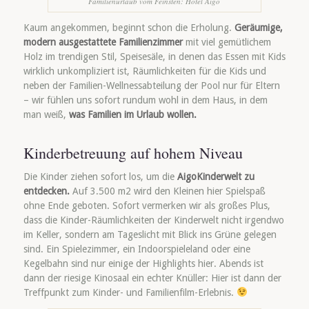
Familienurlaub vom Feinsten: Hotel Aigo
Kaum angekommen, beginnt schon die Erholung.
Geräumige,
modern ausgestattete Familienzimmer
mit viel gemütlichem
Holz im trendigen Stil, Speisesäle, in denen das Essen mit Kids
wirklich unkompliziert ist, Räumlichkeiten für die Kids und
neben der Familien-Wellnessabteilung der Pool nur für Eltern
– wir fühlen uns sofort rundum wohl in dem Haus, in dem
man weiß,
was Familien im Urlaub wollen.
Kinderbetreuung auf hohem Niveau
Die Kinder ziehen sofort los, um die
AigoKinderwelt zu
entdecken.
Auf 3.500 m2 wird den Kleinen hier Spielspaß
ohne Ende geboten. Sofort vermerken wir als großes Plus,
dass die Kinder-Räumlichkeiten der Kinderwelt nicht irgendwo
im Keller, sondern am Tageslicht mit Blick ins Grüne gelegen
sind. Ein Spielezimmer, ein Indoorspieleland oder eine
Kegelbahn sind nur einige der Highlights hier. Abends ist
dann der riesige Kinosaal ein echter Knüller: Hier ist dann der
Treffpunkt zum Kinder- und Familienfilm-Erlebnis.