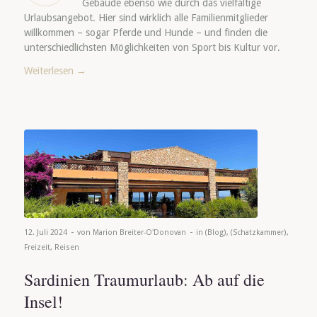
Gebäude ebenso wie durch das vielfältige
Urlaubsangebot. Hier sind wirklich alle Familienmitglieder
willkommen – sogar Pferde und Hunde – und finden die
unterschiedlichsten Möglichkeiten von Sport bis Kultur vor.
Weiterlesen
→
-
-
12. Juli 2024
von
Marion Breiter-O'Donovan
in
(Blog)
,
(Schatzkammer)
,
Freizeit
,
Reisen
Sardinien Traumurlaub: Ab auf die
Insel!