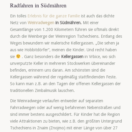
Radfahren in Südmähren
Ein tolles
Erlebnis für die ganze Familie
ist auch das dichte
Netz von
Weinradwegen
in Südmähren.
Mit einer
Gesamtlänge von 1.200 Kilometern führen sie oftmals direkt
durch die Weinberge der Weinregion Tschechiens. Entlang des
Weges bewundern wir malerische Kellergassen. „Die sehen ja
aus wie Hobbitdörfer“, meinen die Kinder. Und recht haben
sie
. Ganz besonders die
Kellergassen
in Vrbice, wo sich
unverputzte Keller in mehreren Stockwerken übereinander
befinden, erinnern uns daran. Am schönsten sind die
Kellergassen während der regelmäßig stattfindenden Feste.
So kann man z.B. an den Tagen der offenen Kellergassen der
traditionellen Zimbalmusik lauschen.
Die Weinradwege verlaufen entweder auf separaten
Fahrradwegen oder auf wenig befahrenen Nebenstraßen und
sind immer bestens ausgeschildert. Für Kinder hat die Region
viele Attraktionen zu bieten, wie z.B. den größten Untergrund
Tschechiens in Znaim (Znojmo) mit einer Länge von über 27