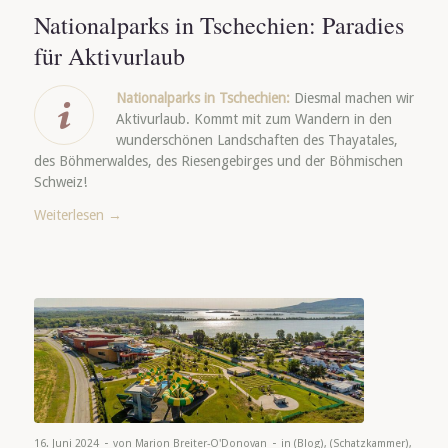
Nationalparks in Tschechien: Paradies
für Aktivurlaub
Nationalparks in Tschechien:
Diesmal machen wir
Aktivurlaub. Kommt mit zum Wandern in den
wunderschönen Landschaften des Thayatales,
des Böhmerwaldes, des Riesengebirges und der Böhmischen
Schweiz!
Weiterlesen
→
-
-
16. Juni 2024
von
Marion Breiter-O'Donovan
in
(Blog)
,
(Schatzkammer)
,