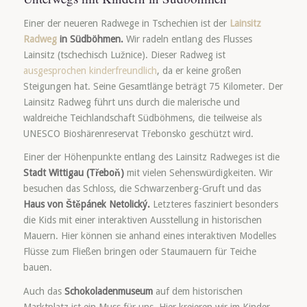
Einer der neueren Radwege in Tschechien ist der
Lainsitz
Radweg
in Südböhmen.
Wir radeln entlang des Flusses
Lainsitz (tschechisch Lužnice). Dieser Radweg ist
ausgesprochen kinderfreundlich
, da er keine großen
Steigungen hat. Seine Gesamtlänge beträgt 75 Kilometer. Der
Lainsitz Radweg führt uns durch die malerische und
waldreiche Teichlandschaft Südböhmens, die teilweise als
UNESCO Bioshärenreservat Třebonsko geschützt wird.
Einer der Höhenpunkte entlang des Lainsitz Radweges ist die
Stadt Wittigau (T
řebo
ň
)
mit vielen Sehenswürdigkeiten. Wir
besuchen das Schloss, die Schwarzenberg-Gruft und das
Haus von
Štěpánek Netolický.
Letzteres fasziniert besonders
die Kids mit einer interaktiven Ausstellung in historischen
Mauern. Hier können sie anhand eines interaktiven Modelles
Flüsse zum Fließen bringen oder Staumauern für Teiche
bauen.
Auch das
Schokoladenmuseum
auf dem historischen