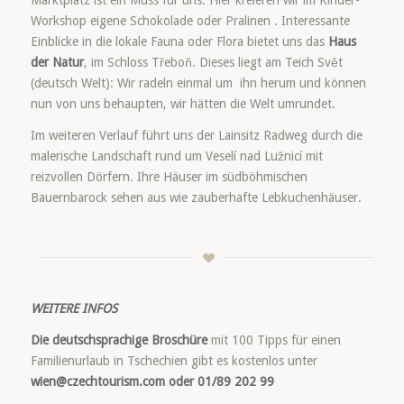
Marktplatz ist ein Muss für uns. Hier kreieren wir im Kinder-
Workshop eigene Schokolade oder Pralinen . Interessante
Einblicke in die lokale Fauna oder Flora bietet uns das
Haus
der Natur
, im Schloss Třeboň. Dieses liegt am Teich Svět
(deutsch Welt): Wir radeln einmal um ihn herum und können
nun von uns behaupten, wir hätten die Welt umrundet.
Im weiteren Verlauf führt uns der Lainsitz Radweg durch die
malerische Landschaft rund um Veselí nad Lužnicí mit
reizvollen Dörfern. Ihre Häuser im südböhmischen
Bauernbarock sehen aus wie zauberhafte Lebkuchenhäuser.
WEITERE INFOS
Die deutschsprachige Broschüre
mit 100 Tipps für einen
Familienurlaub in Tschechien gibt es kostenlos unter
wien@czechtourism.com oder 01/89 202 99