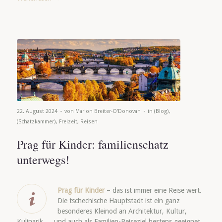
-
-
22. August 2024
von
Marion Breiter-O'Donovan
in
(Blog)
,
(Schatzkammer)
,
Freizeit
,
Reisen
Prag für Kinder: familienschatz
unterwegs!
Prag für Kinder
– das ist immer eine Reise wert.
Die tschechische Hauptstadt ist ein ganz
besonderes Kleinod an Architektur, Kultur,
Kulinarik … und auch als Familien-Reiseziel bestens geeignet,