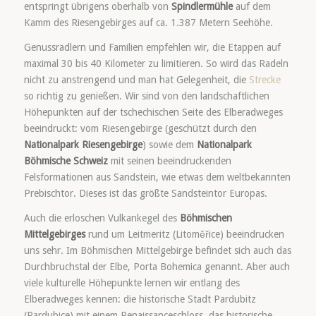
entspringt übrigens oberhalb von
Spindlermühle
auf dem
Kamm des Riesengebirges auf ca. 1.387 Metern Seehöhe.
Genussradlern und Familien empfehlen wir, die Etappen auf
maximal 30 bis 40 Kilometer zu limitieren. So wird das Radeln
nicht zu anstrengend und man hat Gelegenheit, die
Strecke
so richtig zu genießen. Wir sind von den landschaftlichen
Höhepunkten auf der tschechischen Seite des Elberadweges
beeindruckt: vom Riesengebirge (geschützt durch den
Nationalpark Riesengebirge
) sowie dem
Nationalpark
Böhmische Schweiz
mit seinen beeindruckenden
Felsformationen aus Sandstein, wie etwas dem weltbekannten
Prebischtor. Dieses ist das größte Sandsteintor Europas.
Auch die erloschen Vulkankegel des
Böhmischen
Mittelgebirges
rund um Leitmeritz (Litoměřice) beeindrucken
uns sehr. Im Böhmischen Mittelgebirge befindet sich auch das
Durchbruchstal der Elbe, Porta Bohemica genannt. Aber auch
viele kulturelle Höhepunkte lernen wir entlang des
Elberadweges kennen: die historische Stadt Pardubitz
(Pardubice) mit einem Renaissanceschloss, das historische