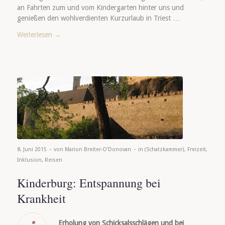
an Fahrten zum und vom Kindergarten hinter uns und
genießen den wohlverdienten Kurzurlaub in Triest …
Weiterlesen
→
-
-
8. Juni 2015
von
Marion Breiter-O'Donovan
in
(Schatzkammer)
,
Freizeit
,
Inklusion
,
Reisen
Kinderburg: Entspannung bei
Krankheit
Erholung von Schicksalsschlägen und bei