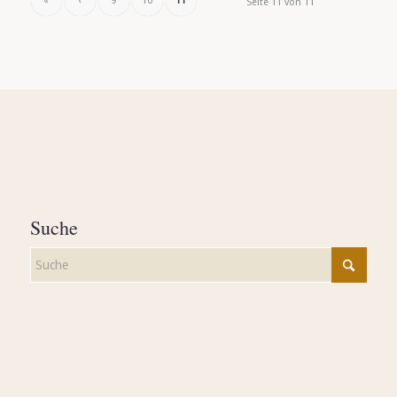
«
‹
9
10
11
Seite 11 von 11
Suche