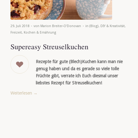
-
-
29. Juli 2018
von
Marion Breiter-O'Donovan
in
(Blog)
,
DIY & Kreativität
,
Freizeit
,
Kochen & Ernährung
Supereasy Streuselkuchen
Rezepte für gute (Blech)Kuchen kann man nie
genug haben und da es gerade so viele tolle
Früchte gibt, verrate ich Euch diesmal unser
liebstes Rezept für Streuselkuchen!
Weiterlesen
→