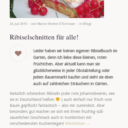
-
-
26. Juli 2015
von
Marion Breiter-O'Donovan
in
(Blog)
Ribiselschnitten für alle!
Leider haben wir keinen eigenen Ribiselbusch im
Garten, denn ich liebe diese kleinen, roten
Früchtchen. Aber aktuell kann man sie
glücklicherweise in jeder Obstabteilung oder
jedem Bauernmarkt kaufen und sieht sie eben
auch auf zahlreichen Sträuchern in Gärten.
Natürlich schmecken Ribiseln (oder rote Johannisbeeren, wie
sie in Deutschland heißen
) auch einfach nur frisch vom
Baum gepflückt fantastisch – also mir zumindest. Aber
besonders gut machen sie sich mit ihrem fruchtig-süß-
säuerlichen Geschmack auch in Kombintion mit
verschiedensten Kuchenteigen!
Weiterlesen
→